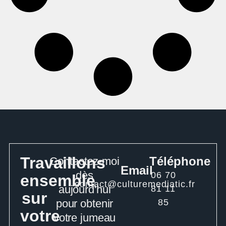
Travaillons
Téléphone
Contactez-moi
Email
dès
06 70
ensemble
contact@culturemediatic.fr
aujourd'hui
81 11
sur
pour obtenir
85
votre
votre jumeau