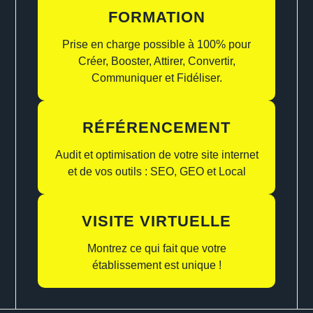
FORMATION
Prise en charge possible à 100% pour
Créer, Booster, Attirer, Convertir,
Communiquer et Fidéliser.
RÉFÉRENCEMENT
Audit et optimisation de votre site internet
et de vos outils : SEO, GEO et Local
VISITE VIRTUELLE
Montrez ce qui fait que votre
établissement est unique !