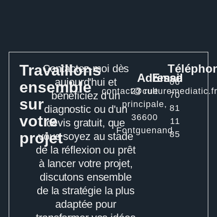
Travaillons
Télépho
Contactez-moi dès
Adresse
Email
aujourd'hui et
06
ensemble
contact@culturemediatic.f
23 rue
bénéficiez d'un
70
sur
principale,
diagnostic ou d'un
81
36600
votre
11
devis gratuit, que
Fontguenand
projet
85
vous soyez au stade
de la réflexion ou prêt
à lancer votre projet,
discutons ensemble
de la stratégie la plus
adaptée pour