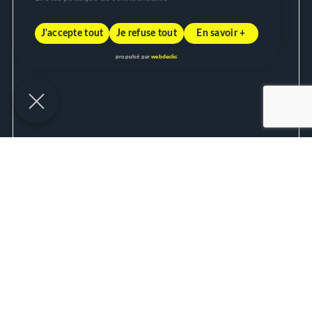
J'accepte tout
Je refuse tout
En savoir +
webdeclic
propulsé par
Nos cookies
Google Analytics
?
Nous permet d'analyser les statistiques de consultation de notre site
Google Recaptcha
?
Sécurise nos formulaires de contact