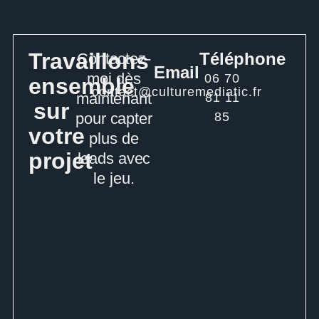
Travaillons
Téléphone
Contactez-
Email
moi dès
06 70
ensemble
contact@culturemediatic.fr
maintenant
81 11
sur
pour capter
85
votre
plus de
projet
leads avec
le jeu.