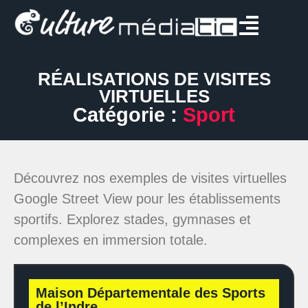
RÉALISATIONS DE VISITES
VIRTUELLES
Catégorie :
Sport
Découvrez nos exemples de visites virtuelles
Google Street View pour les établissements
sportifs. Explorez stades, gymnases et
complexes en immersion totale.
Maison Départementale des Sports
de l’Indre