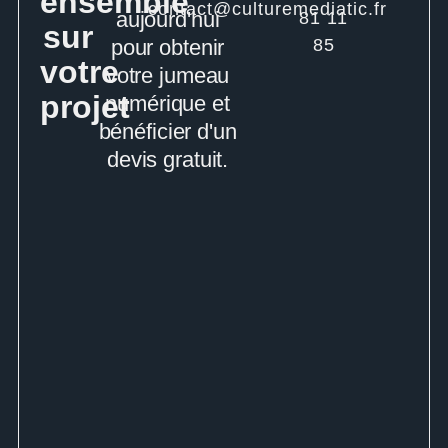
ensemble
contact@culturemediatic.fr
aujourd'hui
81 11
sur
pour obtenir
85
votre
votre jumeau
projet
numérique et
bénéficier d'un
devis gratuit.